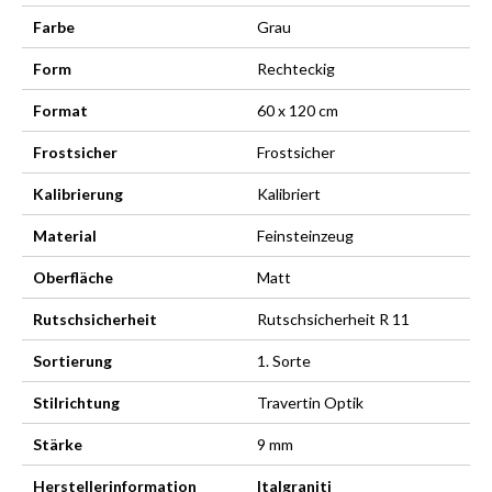
Farbe
Grau
Form
Rechteckig
Format
60 x 120 cm
Frostsicher
Frostsicher
Kalibrierung
Kalibriert
Material
Feinsteinzeug
Oberfläche
Matt
Rutschsicherheit
Rutschsicherheit R 11
Sortierung
1. Sorte
Stilrichtung
Travertin Optik
Stärke
9 mm
Herstellerinformation
Italgraniti