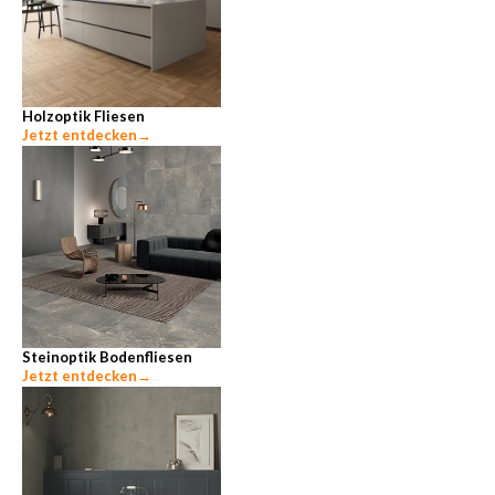
Holzoptik Fliesen
Jetzt entdecken
→
Steinoptik Bodenfliesen
Jetzt entdecken
→