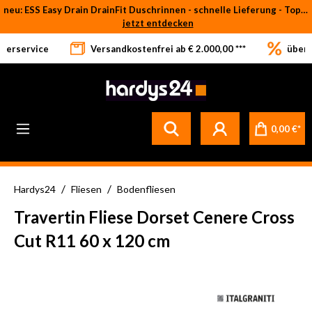
neu: ESS Easy Drain DrainFit Duschrinnen - schnelle Lieferung - Top-Preise
Zum Hauptinhalt springen
jetzt entdecken
eferservice
Versandkostenfrei ab € 2.000,00 ***
über 
0,00 €*
/
/
Hardys24
Fliesen
Bodenfliesen
Travertin Fliese Dorset Cenere Cross
Cut R11 60 x 120 cm
Bildergalerie überspringen