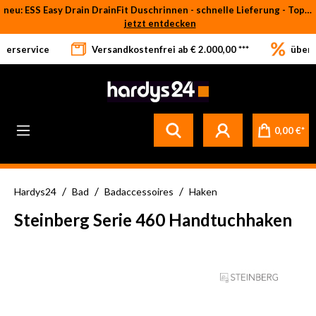
neu: ESS Easy Drain DrainFit Duschrinnen - schnelle Lieferung - Top-Preise
Zum Hauptinhalt springen
jetzt entdecken
eferservice
Versandkostenfrei ab € 2.000,00 ***
über 
0,00 €*
/
/
/
Hardys24
Bad
Badaccessoires
Haken
Steinberg Serie 460 Handtuchhaken
Bildergalerie überspringen