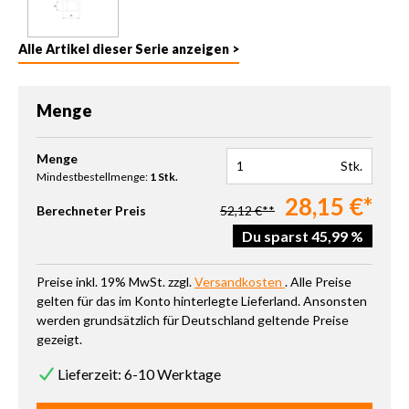
Alle Artikel dieser Serie anzeigen >
Menge
Produkt Anzahl: Gib den gewünschten Wert ein oder benutze die 
Menge
Stk.
Mindestbestellmenge:
1 Stk.
28,15 €*
Berechneter Preis
52,12 €**
Du sparst 45,99 %
Preise inkl. 19% MwSt. zzgl.
Versandkosten
. Alle Preise
gelten für das im Konto hinterlegte Lieferland. Ansonsten
werden grundsätzlich für Deutschland geltende Preise
gezeigt.
Lieferzeit: 6-10 Werktage