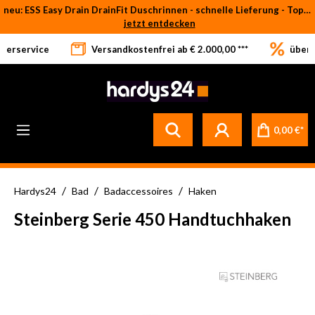
neu: ESS Easy Drain DrainFit Duschrinnen - schnelle Lieferung - Top-Preise
Zum Hauptinhalt springen
jetzt entdecken
eferservice
Versandkostenfrei ab € 2.000,00 ***
über 
0,00 €*
/
/
/
Hardys24
Bad
Badaccessoires
Haken
Steinberg Serie 450 Handtuchhaken
Bildergalerie überspringen