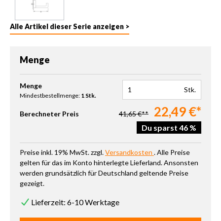
Alle Artikel dieser Serie anzeigen >
Menge
Produkt Anzahl: Gib den gewünschten Wert ein oder benutze die 
Menge
Stk.
Mindestbestellmenge:
1 Stk.
22,49 €*
Berechneter Preis
41,65 €**
Du sparst 46 %
Preise inkl. 19% MwSt. zzgl.
Versandkosten
. Alle Preise
gelten für das im Konto hinterlegte Lieferland. Ansonsten
werden grundsätzlich für Deutschland geltende Preise
gezeigt.
Lieferzeit: 6-10 Werktage