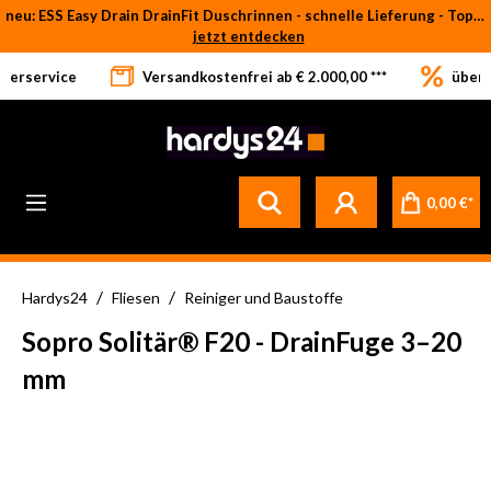
neu: ESS Easy Drain DrainFit Duschrinnen - schnelle Lieferung - Top-Preise
Zum Hauptinhalt springen
jetzt entdecken
eferservice
Versandkostenfrei ab € 2.000,00 ***
über 
0,00 €*
/
/
Hardys24
Fliesen
Reiniger und Baustoffe
Sopro Solitär® F20 - DrainFuge 3–20
mm
Bildergalerie überspringen