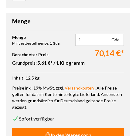
Menge
Produkt Anzahl: Gib den gewünschten Wert ein oder benutze die 
Menge
Gde.
Mindestbestellmenge:
1 Gde.
70,14 €*
Berechneter Preis
Grundpreis:
5,61 €* / 1 Kilogramm
Inhalt:
12.5 kg
Preise inkl. 19% MwSt. zzgl.
Versandkosten
. Alle Preise
gelten für das im Konto hinterlegte Lieferland. Ansonsten
werden grundsätzlich für Deutschland geltende Preise
gezeigt.
Sofort verfügbar
In den Warenkorb