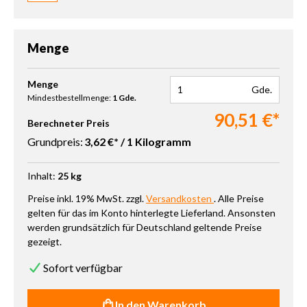
Menge
Produkt Anzahl: Gib den gewünschten Wert ein oder benutze die 
Menge
Gde.
Mindestbestellmenge:
1 Gde.
90,51 €*
Berechneter Preis
Grundpreis:
3,62 €* / 1 Kilogramm
Inhalt:
25 kg
Preise inkl. 19% MwSt. zzgl.
Versandkosten
. Alle Preise
gelten für das im Konto hinterlegte Lieferland. Ansonsten
werden grundsätzlich für Deutschland geltende Preise
gezeigt.
Sofort verfügbar
In den Warenkorb