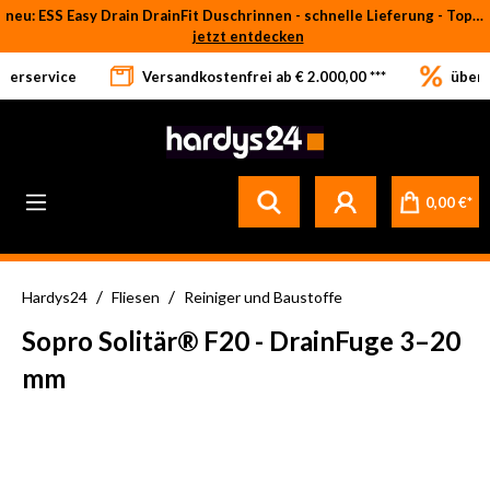
neu: ESS Easy Drain DrainFit Duschrinnen - schnelle Lieferung - Top-Preise
Zum Hauptinhalt springen
jetzt entdecken
eferservice
Versandkostenfrei ab € 2.000,00 ***
über 
Betrifft ausschließlich bei Bestellware-Fliesen: aufgrund der Werksferien in Italien und Spanien kommt es zu Verzögerungen bei der Verladung. Sämtliche Lagerware (sofort verfügbar) sowie alle anderen Produktgruppen versenden wir weiterhin regulär
0,00 €*
/
/
Hardys24
Fliesen
Reiniger und Baustoffe
Sopro Solitär® F20 - DrainFuge 3–20
mm
Bildergalerie überspringen