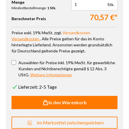
Produkt Anzahl: Gib den gewünschten Wert ein oder benutze die 
Menge
Stk.
Mindestbestellmenge:
1 Stk.
70,57 €*
Berechneter Preis
Preise exkl. 19% MwSt. zzgl.
Versandkosten
Versandkosten
. Alle Preise gelten für das im Konto
hinterlegte Lieferland. Ansonsten werden grundsätzlich
für Deutschland geltende Preise gezeigt.
Auswählen für Preise inkl. 19% MwSt. für gewerbliche
Kunden und Nichtberechtigte gemäß § 12 Abs. 3
UStG.
Weitere Informationen
Lieferzeit: 2-5 Tage
In den Warenkorb
Im Merkzettel zwischenspeichern