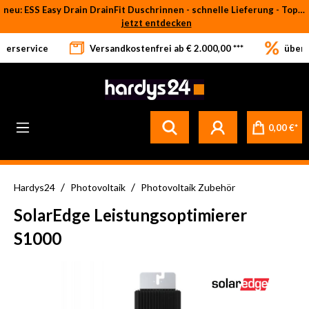
neu: ESS Easy Drain DrainFit Duschrinnen - schnelle Lieferung - Top-Preise
Zum Hauptinhalt springen
jetzt entdecken
eferservice
Versandkostenfrei ab € 2.000,00 ***
über 
0,00 €*
/
/
Hardys24
Photovoltaik
Photovoltaik Zubehör
SolarEdge Leistungsoptimierer
S1000
Bildergalerie überspringen