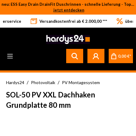
neu: ESS Easy Drain DrainFit Duschrinnen - schnelle Lieferung - Top-Preise
Zum Hauptinhalt springen
jetzt entdecken
eferservice
Versandkostenfrei ab € 2.000,00 ***
über 
0,00 €*
/
/
Hardys24
Photovoltaik
PV Montagesystem
SOL-50 PV XXL Dachhaken
Grundplatte 80 mm
Bildergalerie überspringen