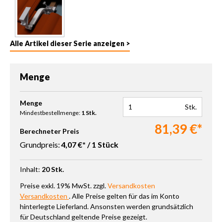
Alle Artikel dieser Serie anzeigen >
Menge
Produkt Anzahl: Gib den gewünschten Wert ein oder benutze die 
Menge
Stk.
Mindestbestellmenge:
1 Stk.
81,39 €*
Berechneter Preis
Grundpreis:
4,07 €* / 1 Stück
Inhalt:
20 Stk.
Preise exkl. 19% MwSt. zzgl.
Versandkosten
Versandkosten
. Alle Preise gelten für das im Konto
hinterlegte Lieferland. Ansonsten werden grundsätzlich
für Deutschland geltende Preise gezeigt.