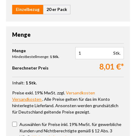
Einzelbezug
20 er Pack
Menge
Produkt Anzahl: Gib den gewünschten Wert ein oder benutze die 
Menge
Stk.
Mindestbestellmenge:
1 Stk.
8,01 €*
Berechneter Preis
Inhalt:
1 Stk.
Preise exkl. 19% MwSt. zzgl.
Versandkosten
Versandkosten
. Alle Preise gelten für das im Konto
hinterlegte Lieferland. Ansonsten werden grundsätzlich
für Deutschland geltende Preise gezeigt.
Auswählen für Preise inkl. 19% MwSt. für gewerbliche
Kunden und Nichtberechtigte gemäß § 12 Abs. 3