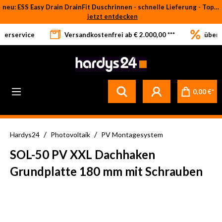
neu: ESS Easy Drain DrainFit Duschrinnen - schnelle Lieferung - Top-Preise
Zum Hauptinhalt springen
jetzt entdecken
eferservice
Versandkostenfrei ab € 2.000,00 ***
über 
0,00 €*
/
/
Hardys24
Photovoltaik
PV Montagesystem
SOL-50 PV XXL Dachhaken
Grundplatte 180 mm mit Schrauben
Bildergalerie überspringen