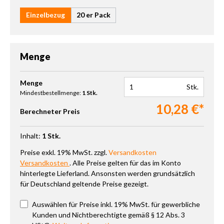
Einzelbezug
20 er Pack
Menge
Produkt Anzahl: Gib den gewünschten Wert ein oder benutze die 
Menge
Stk.
Mindestbestellmenge:
1 Stk.
10,28 €*
Berechneter Preis
Inhalt:
1 Stk.
Preise exkl. 19% MwSt. zzgl.
Versandkosten
Versandkosten
. Alle Preise gelten für das im Konto
hinterlegte Lieferland. Ansonsten werden grundsätzlich
für Deutschland geltende Preise gezeigt.
Auswählen für Preise inkl. 19% MwSt. für gewerbliche
Kunden und Nichtberechtigte gemäß § 12 Abs. 3