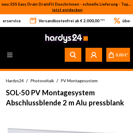
neu: ESS Easy Drain DrainFit Duschrinnen - schnelle Lieferung - Top-Preise
Zum Hauptinhalt springen
jetzt entdecken
eferservice
Versandkostenfrei ab € 2.000,00 ***
über 
Betrifft ausschließlich bei Bestellware-Fliesen: aufgrund der Werksferien in Italien und Spanien kommt es zu Verzögerungen bei der Verladung. Sämtliche Lagerware (sofort verfügbar) sowie alle anderen Produktgruppen versenden wir weiterhin regulär
0,00 €*
/
/
Hardys24
Photovoltaik
PV Montagesystem
SOL-50 PV Montagesystem
Abschlussblende 2 m Alu pressblank
Bildergalerie überspringen