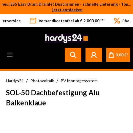
neu: ESS Easy Drain DrainFit Duschrinnen - schnelle Lieferung - Top-Preise
Zum Hauptinhalt springen
jetzt entdecken
eferservice
Versandkostenfrei ab € 2.000,00 ***
über 
Betrifft ausschließlich bei Bestellware-Fliesen: aufgrund der Werksferien in Italien und Spanien kommt es zu Verzögerungen bei der Verladung. Sämtliche Lagerware (sofort verfügbar) sowie alle anderen Produktgruppen versenden wir weiterhin regulär
0,00 €*
/
/
Hardys24
Photovoltaik
PV Montagesystem
SOL-50 Dachbefestigung Alu
Balkenklaue
Bildergalerie überspringen