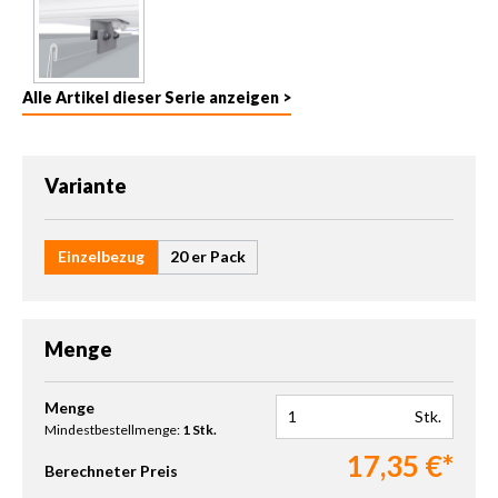
Alle Artikel dieser Serie anzeigen >
auswählen
Variante
Einzelbezug
20 er Pack
Menge
Produkt Anzahl: Gib den gewünschten Wert ein oder benutze die 
Menge
Stk.
Mindestbestellmenge:
1 Stk.
17,35 €*
Berechneter Preis