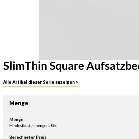
SlimThin Square Aufsatzbec
Alle Artikel dieser Serie anzeigen >
Menge
Produkt Anzahl: Gib den gewünschten Wert ein oder benutze die Sc
Menge
Mindestbestellmenge:
1 Stk.
Berechneter Preis