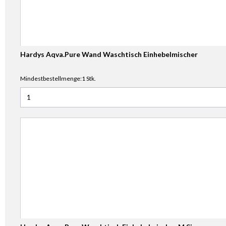
Hardys Aqva.Pure Wand Waschtisch Einhebelmischer
Mindestbestellmenge:1 Stk.
Anzahl für Hardys Aqva.Pure Wand Waschtisch Einhebelmi