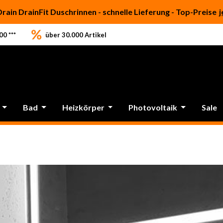
Drain DrainFit Duschrinnen - schnelle Lieferung - Top-Preise
j
0 ***
über 30.000 Artikel
Bad
Heizkörper
Photovoltaik
Sale