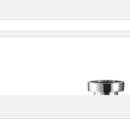
M Size