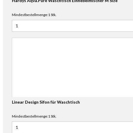
Hardys Aqva.Pure Waschtisch Einhebelmischer M Size
Mindestbestellmenge:1 Stk.
Anzahl für Hardys Aqva.Pure Waschtisch Einhebelmischer 
Linear Design Sifon für Waschtisch
Mindestbestellmenge:1 Stk.
Anzahl für Linear Design Sifon für Waschtisch