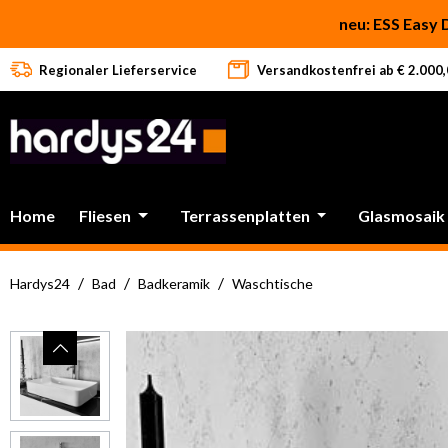
 Hauptinhalt springen
Zur Suche springen
Zur Hauptnavigation springen
neu: ESS Easy 
Regionaler Lieferservice
Versandkostenfrei ab € 2.000,0
Home
Fliesen
Terrassenplatten
Glasmosaik
/
/
/
Hardys24
Bad
Badkeramik
Waschtische
Bildergalerie überspringen