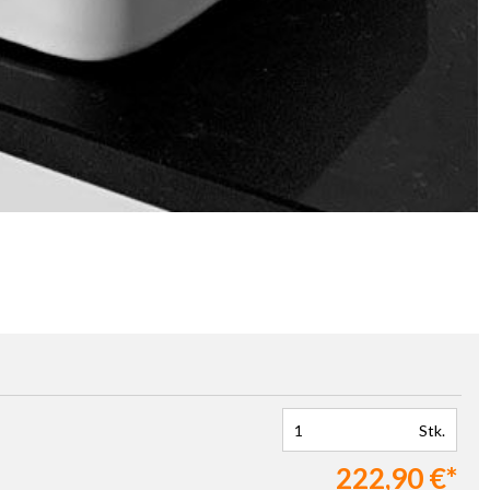
Stk.
222,90 €*