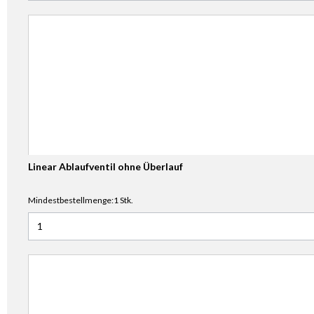
Linear Ablaufventil ohne Überlauf
Mindestbestellmenge:1 Stk.
Anzahl für Linear Ablaufventil ohne Überlauf