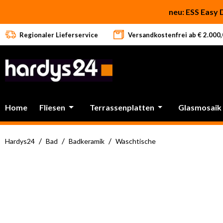
 Hauptinhalt springen
Zur Suche springen
Zur Hauptnavigation springen
neu: ESS Easy 
Regionaler Lieferservice
Versandkostenfrei ab € 2.000,0
Home
Fliesen
Terrassenplatten
Glasmosaik
/
/
/
Hardys24
Bad
Badkeramik
Waschtische
Bildergalerie überspringen