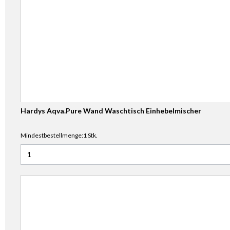
Hardys Aqva.Pure Wand Waschtisch Einhebelmischer
Mindestbestellmenge:1 Stk.
Anzahl für Hardys Aqva.Pure Wand Waschtisch Einhebelmi