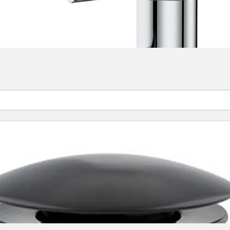
M Size