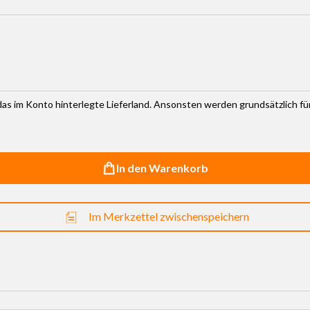
haltflächen um die Anzahl zu erhöhen oder zu reduzieren.
r das im Konto hinterlegte Lieferland. Ansonsten werden grundsätzlich f
In den Warenkorb
Im Merkzettel zwischenspeichern