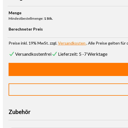
Produkt Anzahl: Gib den gewünschten Wert ein oder benutze die Sc
Menge
Mindestbestellmenge:
1 Stk.
Berechneter Preis
Preise inkl. 19% MwSt. zzgl.
Versandkosten
. Alle Preise gelten fü
Versandkostenfrei
Lieferzeit: 5 -7 Werktage
Zubehör