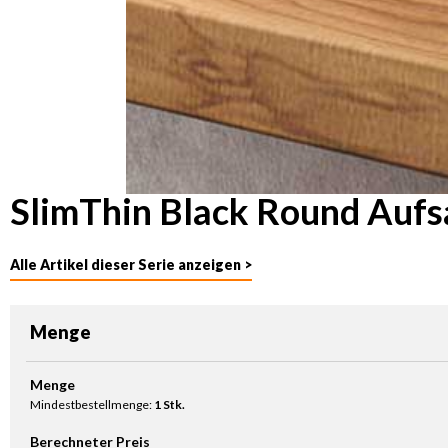
SlimThin Black Round Aufsa
Alle Artikel dieser Serie anzeigen >
Menge
Produkt Anzahl: Gib den gewünschten Wert ein oder benutze die Sc
Menge
Mindestbestellmenge:
1 Stk.
Berechneter Preis