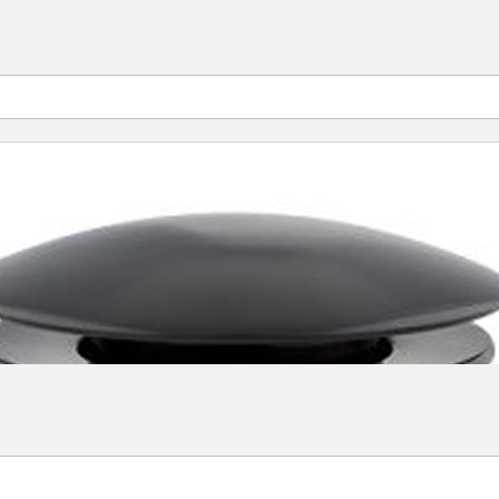
M Size