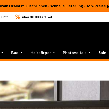
Drain DrainFit Duschrinnen - schnelle Lieferung - Top-Preise
j
0 ***
über 30.000 Artikel
n & Spanien: Bei einigen Produkten kann es aktuell zu Liefe
Bad
Heizkörper
Photovoltaik
Sale