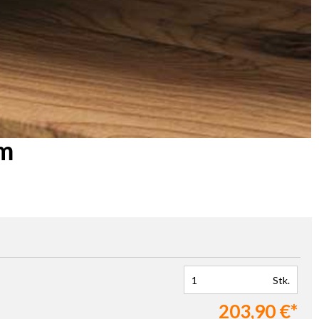
cm
Stk.
203,90 €*