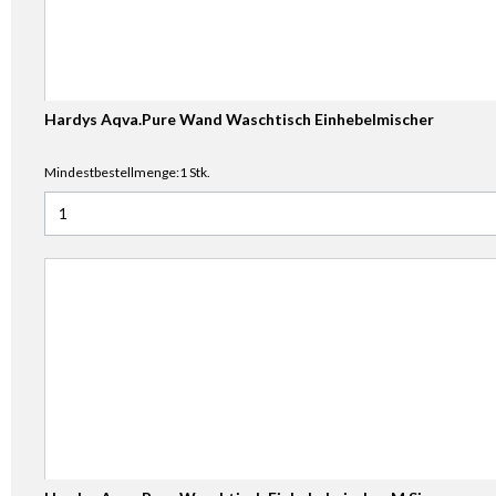
Hardys Aqva.Pure Wand Waschtisch Einhebelmischer
Mindestbestellmenge:1 Stk.
Anzahl für Hardys Aqva.Pure Wand Waschtisch Einhebelmi