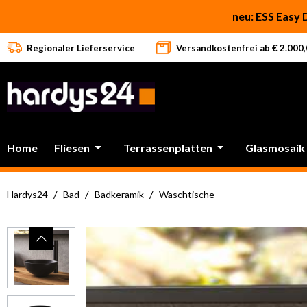
 Hauptinhalt springen
Zur Suche springen
Zur Hauptnavigation springen
neu: ESS Easy 
Regionaler Lieferservice
Versandkostenfrei ab € 2.000,0
Werksferien in Italie
Home
Fliesen
Terrassenplatten
Glasmosaik
/
/
/
Hardys24
Bad
Badkeramik
Waschtische
Bildergalerie überspringen