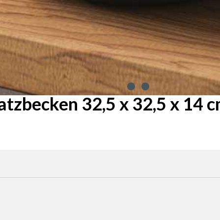
tzbecken 32,5 x 32,5 x 14 
haltflächen um die Anzahl zu erhöhen oder zu reduzieren.