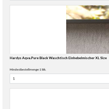
Hardys Aqva.Pure Black Waschtisch Einhebelmischer XL Size
Mindestbestellmenge:1 Stk.
Anzahl für Hardys Aqva.Pure Black Waschtisch Einhebelmis