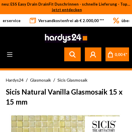
neu: ESS Easy Drain DrainFit Duschrinnen - schnelle Lieferung - Top-Preise
Zum Hauptinhalt springen
jetzt entdecken
eferservice
Versandkostenfrei ab € 2.000,00 ***
über 
0,00 €*
/
/
Hardys24
Glasmosaik
Sicis Glasmosaik
Sicis Natural Vanilla Glasmosaik 15 x
15 mm
Bildergalerie überspringen