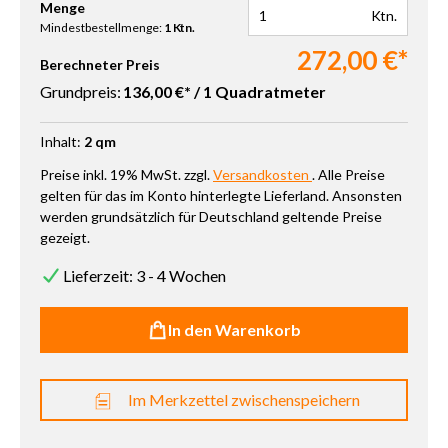
Produkt Anzahl: Gib den gewünschten Wert ein oder benutze die 
Menge
Ktn.
Mindestbestellmenge:
1 Ktn.
272,00 €*
Berechneter Preis
Grundpreis:
136,00 €* / 1 Quadratmeter
Inhalt:
2 qm
Preise inkl. 19% MwSt. zzgl.
Versandkosten
. Alle Preise
gelten für das im Konto hinterlegte Lieferland. Ansonsten
werden grundsätzlich für Deutschland geltende Preise
gezeigt.
Lieferzeit: 3 - 4 Wochen
In den Warenkorb
Im Merkzettel zwischenspeichern