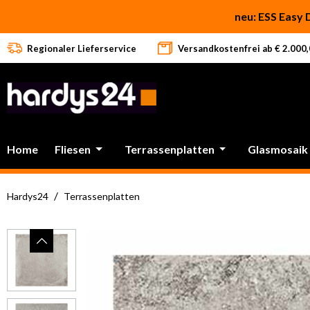
 Hauptinhalt springen
Zur Suche springen
Zur Hauptnavigation springen
neu: ESS Easy 
Regionaler Lieferservice
Versandkostenfrei ab € 2.000,0
Home
Fliesen
Terrassenplatten
Glasmosaik
/
Hardys24
Terrassenplatten
Bildergalerie überspringen