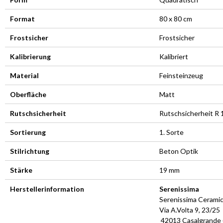
Format
80 x 80 cm
Frostsicher
Frostsicher
Kalibrierung
Kalibriert
Material
Feinsteinzeug
Oberfläche
Matt
Rutschsicherheit
Rutschsicherheit R 
Sortierung
1. Sorte
Stilrichtung
Beton Optik
Stärke
19 mm
Herstellerinformation
Serenissima
Serenissima Cerami
Via A.Volta 9, 23/25
42013 Casalgrande 