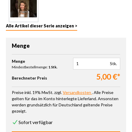
Alle Artikel dieser Serie anzeigen >
Menge
Produkt Anzahl: Gib den gewünschten Wert ein oder benutze die 
Menge
Stk.
Mindestbestellmenge:
1 Stk.
5,00 €*
Berechneter Preis
Preise inkl. 19% MwSt. zzgl.
Versandkosten
. Alle Preise
gelten für das im Konto hinterlegte Lieferland. Ansonsten
werden grundsätzlich für Deutschland geltende Preise
gezeigt.
Sofort verfügbar