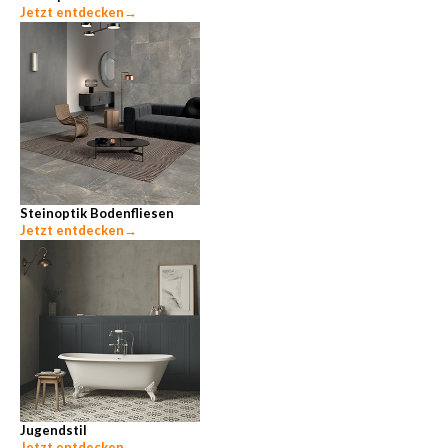
Jetzt entdecken
→
Steinoptik Bodenfliesen
Jetzt entdecken
→
Jugendstil
Jetzt entdecken
→