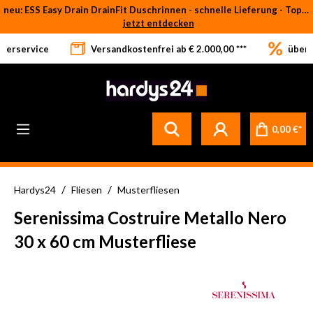
neu: ESS Easy Drain DrainFit Duschrinnen - schnelle Lieferung - Top-Preise
Zum Hauptinhalt springen
jetzt entdecken
eferservice
Versandkostenfrei ab € 2.000,00 ***
über 
Betrifft ausschließlich bei Bestellware-Fliesen: aufgrund der Werksferien in Italien und Spanien kommt es zu Verzögerungen bei der Verladung. Sämtliche Lagerware (sofort verfügbar) sowie alle anderen Produktgruppen versenden wir weiterhin regulär
0,00 €*
/
/
Hardys24
Fliesen
Musterfliesen
Serenissima Costruire Metallo Nero
30 x 60 cm Musterfliese
Bildergalerie überspringen