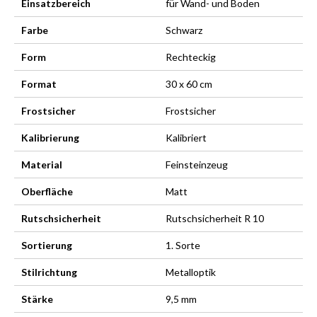
Einsatzbereich
für Wand- und Boden
Farbe
Schwarz
Form
Rechteckig
Format
30 x 60 cm
Frostsicher
Frostsicher
Kalibrierung
Kalibriert
Material
Feinsteinzeug
Oberfläche
Matt
Rutschsicherheit
Rutschsicherheit R 10
Sortierung
1. Sorte
Stilrichtung
Metalloptik
Stärke
9,5 mm