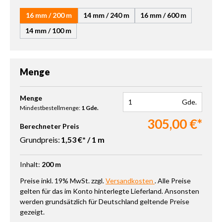
16 mm / 200 m
14 mm / 240 m
16 mm / 600 m
14 mm / 100 m
Menge
Produkt Anzahl: Gib den gewünschten Wert ein oder benutze die 
Menge
Gde.
Mindestbestellmenge:
1 Gde.
305,00 €*
Berechneter Preis
Grundpreis:
1,53 €* / 1 m
Inhalt:
200 m
Preise inkl. 19% MwSt. zzgl.
Versandkosten
. Alle Preise
gelten für das im Konto hinterlegte Lieferland. Ansonsten
werden grundsätzlich für Deutschland geltende Preise
gezeigt.