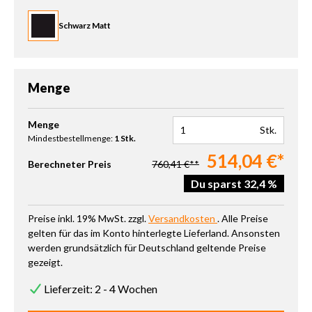
Schwarz Matt
Menge
Produkt Anzahl: Gib den gewünschten Wert ein oder benutze die 
Menge
Stk.
Mindestbestellmenge:
1 Stk.
514,04 €*
Berechneter Preis
760,41 €**
Du sparst 32,4 %
Preise inkl. 19% MwSt. zzgl.
Versandkosten
. Alle Preise
gelten für das im Konto hinterlegte Lieferland. Ansonsten
werden grundsätzlich für Deutschland geltende Preise
gezeigt.
Lieferzeit: 2 - 4 Wochen