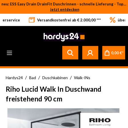
neu: ESS Easy Drain DrainFit Duschrinnen - schnelle Lieferung - Top-Preise
Zum Hauptinhalt springen
jetzt entdecken
eferservice
Versandkostenfrei ab € 2.000,00 ***
über 
0,00 €*
/
/
/
Hardys24
Bad
Duschkabinen
Walk-INs
Riho Lucid Walk In Duschwand
freistehend 90 cm
Bildergalerie überspringen