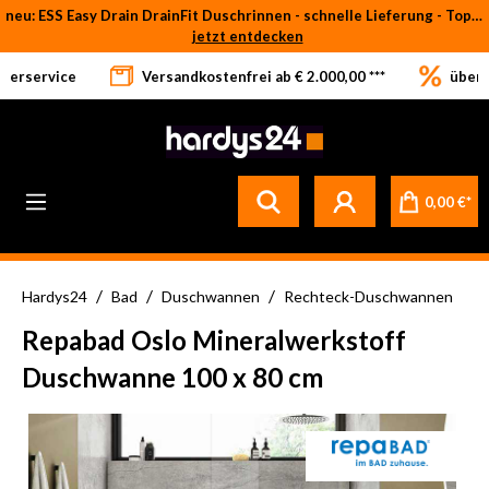
neu: ESS Easy Drain DrainFit Duschrinnen - schnelle Lieferung - Top-Preise
Zum Hauptinhalt springen
jetzt entdecken
eferservice
Versandkostenfrei ab € 2.000,00 ***
über 
0,00 €*
/
/
/
Hardys24
Bad
Duschwannen
Rechteck-Duschwannen
Repabad Oslo Mineralwerkstoff
Duschwanne 100 x 80 cm
Bildergalerie überspringen