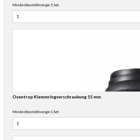
Mindestbestellmenge:1 Set
Anzahl für HSK Klemmverschraubung 16 mm für PEX-Rohr
Oventrop Klemmringverschraubung 15 mm
Mindestbestellmenge:1 Set
Anzahl für Oventrop Klemmringverschraubung 15 mm