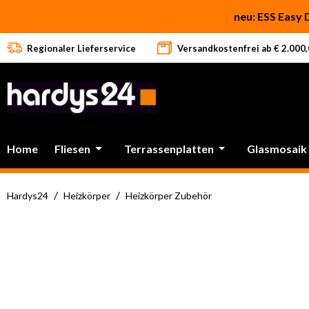
 Hauptinhalt springen
Zur Suche springen
Zur Hauptnavigation springen
neu: ESS Easy 
Regionaler Lieferservice
Versandkostenfrei ab € 2.000,0
Home
Fliesen
Terrassenplatten
Glasmosaik
/
/
Hardys24
Heizkörper
Heizkörper Zubehör
Bildergalerie überspringen