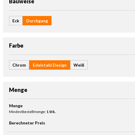
auswählen
Bauweise
Eck
Durchgang
auswählen
Farbe
Chrom
Edelstahl Design
Weiß
Menge
Produkt Anzahl: Gib den gewünschten Wert ein oder benutze die Sc
Menge
Mindestbestellmenge:
1 Stk.
Berechneter Preis