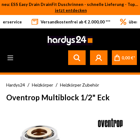
neu: ESS Easy Drain DrainFit Duschrinnen - schnelle Lieferung - Top-Preise
Zum Hauptinhalt springen
jetzt entdecken
eferservice
Versandkostenfrei ab € 2.000,00 ***
über 
0,00 €*
/
/
Hardys24
Heizkörper
Heizkörper Zubehör
Oventrop Multiblock 1/2" Eck
Bildergalerie überspringen