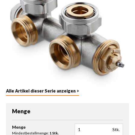
Alle Artikel dieser Serie anzeigen >
Menge
Produkt Anzahl: Gib den gewünschten Wert ein oder benutze die 
Menge
Stk.
Mindestbestellmenge:
1 Stk.