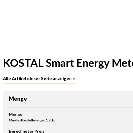
KOSTAL Smart Energy Met
Alle Artikel dieser Serie anzeigen >
Menge
Produkt Anzahl: Gib den gewünschten Wert ein oder benutze die Sc
Menge
Mindestbestellmenge:
1 Stk.
Berechneter Preis