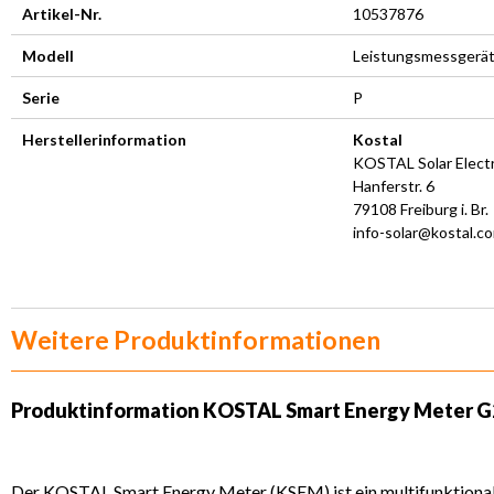
Artikel-Nr.
10537876
Modell
Leistungsmessgerä
Serie
P
Herstellerinformation
Kostal
KOSTAL Solar Elect
Hanferstr. 6
79108 Freiburg i. Br.
info-solar@kostal.c
Weitere Produktinformationen
Produktinformation
KOSTAL Smart Energy Meter G
Der KOSTAL Smart Energy Meter (KSEM) ist ein multifunktionaler