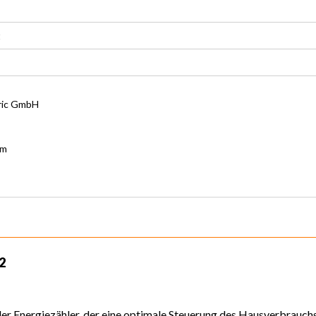
t
ric GmbH
om
2
 Energiezähler, der eine optimale Steuerung des Hausverbrauchs e