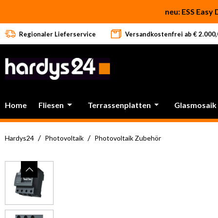
 Hauptinhalt springen
Zur Suche springen
Zur Hauptnavigation springen
neu: ESS Easy 
Regionaler Lieferservice
Versandkostenfrei ab € 2.000,0
Home
Fliesen
Terrassenplatten
Glasmosaik
/
/
Hardys24
Photovoltaik
Photovoltaik Zubehör
Bildergalerie überspringen