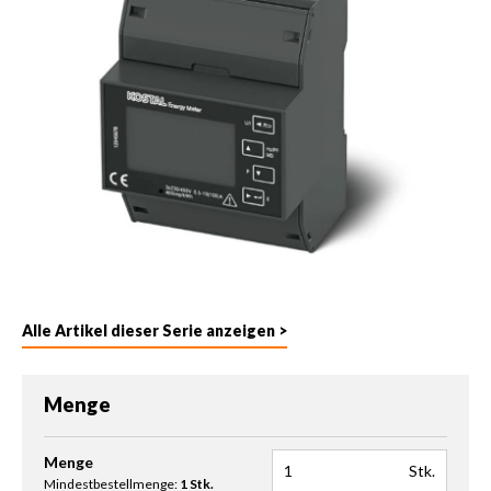
Alle Artikel dieser Serie anzeigen >
Menge
Produkt Anzahl: Gib den gewünschten Wert ein oder benutze die 
Menge
Stk.
Mindestbestellmenge:
1 Stk.