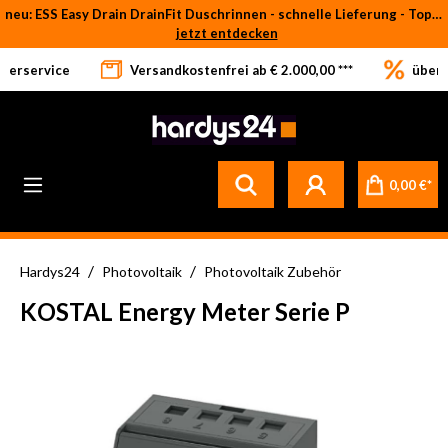
neu: ESS Easy Drain DrainFit Duschrinnen - schnelle Lieferung - Top-Preise
Zum Hauptinhalt springen
jetzt entdecken
eferservice
Versandkostenfrei ab € 2.000,00 ***
über 
0,00 €*
/
/
Hardys24
Photovoltaik
Photovoltaik Zubehör
KOSTAL Energy Meter Serie P
Bildergalerie überspringen