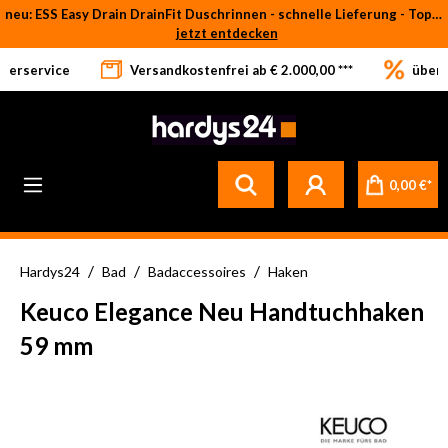
neu: ESS Easy Drain DrainFit Duschrinnen - schnelle Lieferung - Top-Preise
Zum Hauptinhalt springen
jetzt entdecken
eferservice
Versandkostenfrei ab € 2.000,00 ***
über 
Betrifft ausschließlich bei Bestellware-Fliesen: aufgrund der Werksferien in Italien und Spanien kommt es zu Verzögerungen bei der Verladung. Sämtliche Lagerware (sofort verfügbar) sowie alle anderen Produktgruppen versenden wir weiterhin regulär
0,00 €*
/
/
/
Hardys24
Bad
Badaccessoires
Haken
Keuco Elegance Neu Handtuchhaken
59 mm
Bildergalerie überspringen