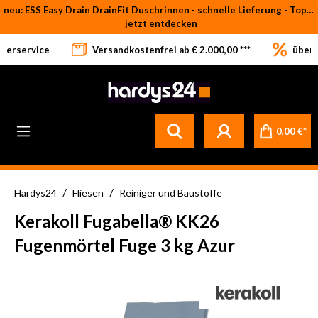
neu: ESS Easy Drain DrainFit Duschrinnen - schnelle Lieferung - Top-Preise
Zum Hauptinhalt springen
jetzt entdecken
eferservice
Versandkostenfrei ab € 2.000,00 ***
über 
Betrifft ausschließlich bei Bestellware-Fliesen: aufgrund der Werksferien in Italien und Spanien kommt es zu Verzögerungen bei der Verladung. Sämtliche Lagerware (sofort verfügbar) sowie alle anderen Produktgruppen versenden wir weiterhin regulär
0,00 €*
/
/
Hardys24
Fliesen
Reiniger und Baustoffe
Kerakoll Fugabella® KK26
Fugenmörtel Fuge 3 kg Azur
Bildergalerie überspringen