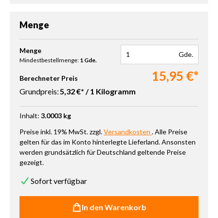
Menge
Produkt Anzahl: Gib den gewünschten Wert ein oder benutze die 
Menge
Gde.
Mindestbestellmenge:
1 Gde.
15,95 €*
Berechneter Preis
Grundpreis:
5,32 €* / 1 Kilogramm
Inhalt:
3.0003 kg
Preise inkl. 19% MwSt. zzgl.
Versandkosten
. Alle Preise
gelten für das im Konto hinterlegte Lieferland. Ansonsten
werden grundsätzlich für Deutschland geltende Preise
gezeigt.
Sofort verfügbar
In den Warenkorb