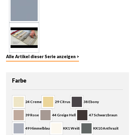
Alle Artikel dieser Serie anzeigen >
auswählen
Farbe
24 Creme
29 Citrus
38 Ebony
39 Rose
44 Greige Hell
47 Schwarzbraun
49 Himmelblau
KK1 Weiß
KK10 Anthrazit