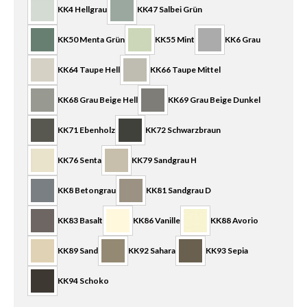
KK4 Hellgrau
KK47 Salbei Grün
KK50 Menta Grün
KK55 Mint
KK6 Grau
KK64 Taupe Hell
KK66 Taupe Mittel
KK68 Grau Beige Hell
KK69 Grau Beige Dunkel
KK71 Ebenholz
KK72 Schwarzbraun
KK76 Senta
KK79 Sandgrau H
KK8 Betongrau
KK81 Sandgrau D
KK83 Basalt
KK86 Vanille
KK88 Avorio
KK89 Sand
KK92 Sahara
KK93 Sepia
KK94 Schoko