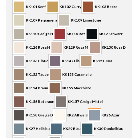
KK101 Senf
KK102 Curry
KK103 Beere
KK107 Pergamena
KK109 Limestone
KK110 Greige H
KK114 Rot
KK12 Schwarz
KK126 Rosa H
KK129 Rosa M
KK130 Rosa D
KK136 Cloud
KK147 Lila
KK151 Jura
KK152 Taupe
KK153 Caramello
KK154 Braun
KK155 Macchiato
KK156 Rotbraun
KK157 Greige Mittel
KK158 Greige D
KK2 Altweiß
KK26 Azur
KK27 Hellblau
KK29 Blau
KK30 Dunkelblau