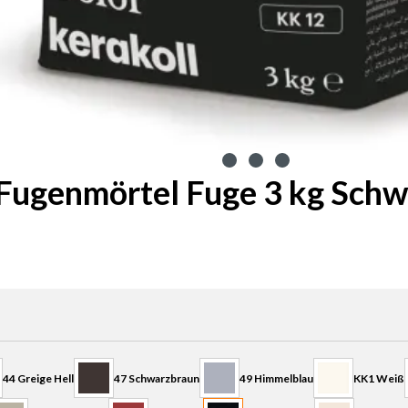
Fugenmörtel Fuge 3 kg Schw
44 Greige Hell
47 Schwarzbraun
49 Himmelblau
KK1 Weiß