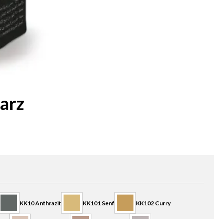
arz
KK10 Anthrazit
KK101 Senf
KK102 Curry