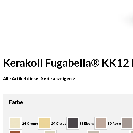
Kerakoll Fugabella® KK12 
Alle Artikel dieser Serie anzeigen >
auswählen
Farbe
24 Creme
29 Citrus
38 Ebony
39 Rose