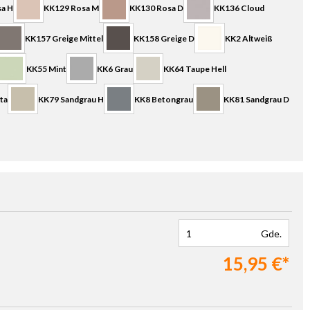
a H
KK129 Rosa M
KK130 Rosa D
KK136 Cloud
KK157 Greige Mittel
KK158 Greige D
KK2 Altweiß
KK55 Mint
KK6 Grau
KK64 Taupe Hell
ta
KK79 Sandgrau H
KK8 Betongrau
KK81 Sandgrau D
Gde.
15,95 €*