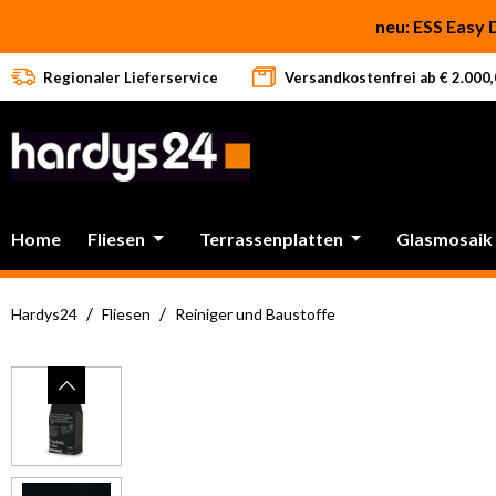
 Hauptinhalt springen
Zur Suche springen
Zur Hauptnavigation springen
neu: ESS Easy 
Regionaler Lieferservice
Versandkostenfrei ab € 2.000,0
Home
Fliesen
Terrassenplatten
Glasmosaik
/
/
Hardys24
Fliesen
Reiniger und Baustoffe
Bildergalerie überspringen