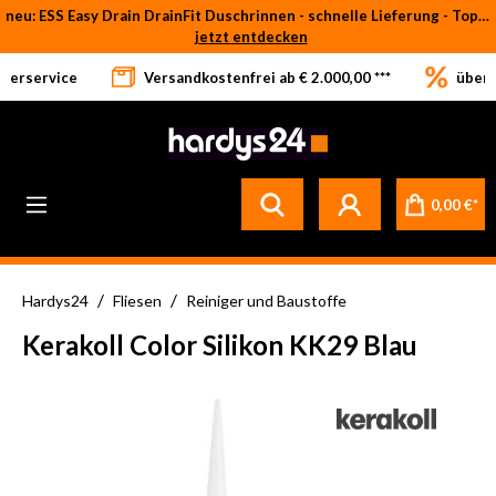
neu: ESS Easy Drain DrainFit Duschrinnen - schnelle Lieferung - Top-Preise
Zum Hauptinhalt springen
jetzt entdecken
eferservice
Versandkostenfrei ab € 2.000,00 ***
über 
0,00 €*
/
/
Hardys24
Fliesen
Reiniger und Baustoffe
Kerakoll Color Silikon KK29 Blau
Bildergalerie überspringen