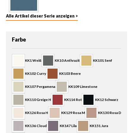
Alle Artikel dieser Serie anzeigen >
auswählen
Farbe
KK1 Weiß
KK10 Anthrazit
KK101 Senf
KK102 Curry
KK103 Beere
KK107 Pergamena
KK109 Limestone
KK110 Greige H
KK114 Rot
KK12 Schwarz
KK126 Rosa H
KK129 Rosa M
KK130 Rosa D
KK136 Cloud
KK147 Lila
KK151 Jura