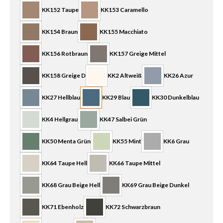
KK152 Taupe
KK153 Caramello
KK154 Braun
KK155 Macchiato
KK156 Rotbraun
KK157 Greige Mittel
KK158 Greige D
KK2 Altweiß
KK26 Azur
KK27 Hellblau
KK29 Blau
KK30 Dunkelblau
KK4 Hellgrau
KK47 Salbei Grün
KK50 Menta Grün
KK55 Mint
KK6 Grau
KK64 Taupe Hell
KK66 Taupe Mittel
KK68 Grau Beige Hell
KK69 Grau Beige Dunkel
KK71 Ebenholz
KK72 Schwarzbraun