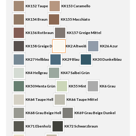
KK152 Taupe
KK153 Caramello
KK154 Braun
KK155 Macchiato
KK156 Rotbraun
KK157 Greige Mittel
KK158 Greige D
KK2 Altweiß
KK26 Azur
KK27 Hellblau
KK29 Blau
KK30 Dunkelblau
KK4 Hellgrau
KK47 Salbei Grün
KK50 Menta Grün
KK55 Mint
KK6 Grau
KK64 Taupe Hell
KK66 Taupe Mittel
KK68 Grau Beige Hell
KK69 Grau Beige Dunkel
KK71 Ebenholz
KK72 Schwarzbraun