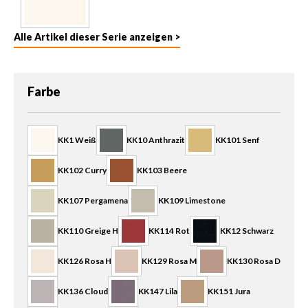
Alle Artikel dieser Serie anzeigen >
auswählen
Farbe
KK1 Weiß
KK10 Anthrazit
KK101 Senf
KK102 Curry
KK103 Beere
KK107 Pergamena
KK109 Limestone
KK110 Greige H
KK114 Rot
KK12 Schwarz
KK126 Rosa H
KK129 Rosa M
KK130 Rosa D
KK136 Cloud
KK147 Lila
KK151 Jura