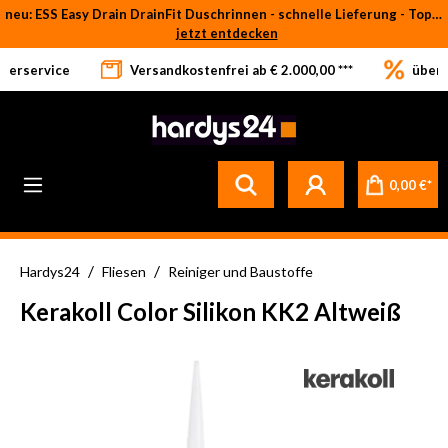
neu: ESS Easy Drain DrainFit Duschrinnen - schnelle Lieferung - Top-Preise
Zum Hauptinhalt springen
jetzt entdecken
eferservice
Versandkostenfrei ab € 2.000,00 ***
über 
0,00 €*
/
/
Hardys24
Fliesen
Reiniger und Baustoffe
Kerakoll Color Silikon KK2 Altweiß
Bildergalerie überspringen