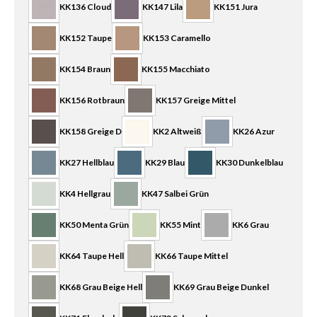
KK136 Cloud
KK147 Lila
KK151 Jura
KK152 Taupe
KK153 Caramello
KK154 Braun
KK155 Macchiato
KK156 Rotbraun
KK157 Greige Mittel
KK158 Greige D
KK2 Altweiß
KK26 Azur
KK27 Hellblau
KK29 Blau
KK30 Dunkelblau
KK4 Hellgrau
KK47 Salbei Grün
KK50 Menta Grün
KK55 Mint
KK6 Grau
KK64 Taupe Hell
KK66 Taupe Mittel
KK68 Grau Beige Hell
KK69 Grau Beige Dunkel