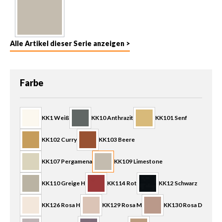
Alle Artikel dieser Serie anzeigen >
auswählen
Farbe
KK1 Weiß
KK10 Anthrazit
KK101 Senf
KK102 Curry
KK103 Beere
KK107 Pergamena
KK109 Limestone
KK110 Greige H
KK114 Rot
KK12 Schwarz
KK126 Rosa H
KK129 Rosa M
KK130 Rosa D