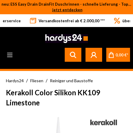
neu: ESS Easy Drain DrainFit Duschrinnen - schnelle Lieferung - Top-Preise
Zum Hauptinhalt springen
jetzt entdecken
eferservice
Versandkostenfrei ab € 2.000,00 ***
über 
Betrifft ausschließlich bei Bestellware-Fliesen: aufgrund der Werksferien in Italien und Spanien kommt es zu Verzögerungen bei der Verladung. Sämtliche Lagerware (sofort verfügbar) sowie alle anderen Produktgruppen versenden wir weiterhin regulär
0,00 €*
/
/
Hardys24
Fliesen
Reiniger und Baustoffe
Kerakoll Color Silikon KK109
Limestone
Bildergalerie überspringen