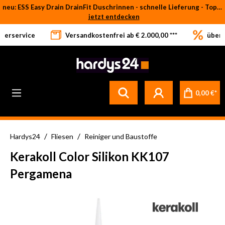
neu: ESS Easy Drain DrainFit Duschrinnen - schnelle Lieferung - Top-Preise
Zum Hauptinhalt springen
jetzt entdecken
eferservice
Versandkostenfrei ab € 2.000,00 ***
über 
0,00 €*
/
/
Hardys24
Fliesen
Reiniger und Baustoffe
Kerakoll Color Silikon KK107
Pergamena
Bildergalerie überspringen