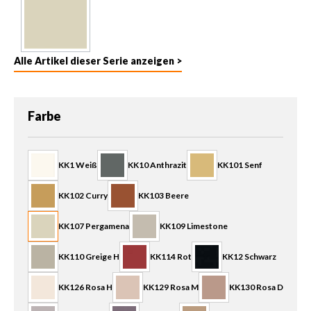
Alle Artikel dieser Serie anzeigen >
auswählen
Farbe
KK1 Weiß
KK10 Anthrazit
KK101 Senf
KK102 Curry
KK103 Beere
KK107 Pergamena
KK109 Limestone
KK110 Greige H
KK114 Rot
KK12 Schwarz
KK126 Rosa H
KK129 Rosa M
KK130 Rosa D