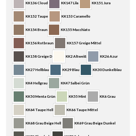
KK136 Cloud
KK147 Lila
KK151 Jura
KK152 Taupe
KK153 Caramello
KK154 Braun
KK155 Macchiato
KK156 Rotbraun
KK157 Greige Mittel
KK158 Greige D
KK2 Altweiß
KK26 Azur
KK27 Hellblau
KK29 Blau
KK30 Dunkelblau
KK4 Hellgrau
KK47 Salbei Grün
KK50 Menta Grün
KK55 Mint
KK6 Grau
KK64 Taupe Hell
KK66 Taupe Mittel
KK68 Grau Beige Hell
KK69 Grau Beige Dunkel