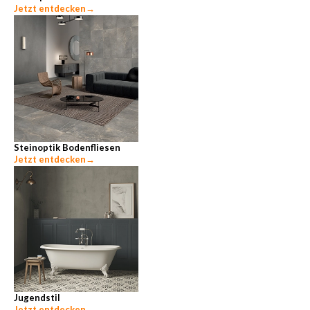
Jetzt entdecken
→
Steinoptik Bodenfliesen
Jetzt entdecken
→
Jugendstil
Jetzt entdecken
→