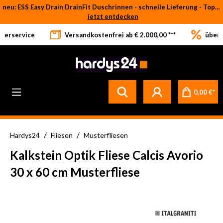
neu: ESS Easy Drain DrainFit Duschrinnen - schnelle Lieferung - Top-Preise
Zum Hauptinhalt springen
jetzt entdecken
eferservice
Versandkostenfrei ab € 2.000,00 ***
über 
Betrifft ausschließlich bei Bestellware-Fliesen: aufgrund der Werksferien in Italien und Spanien kommt es zu Verzögerungen bei der Verladung. Sämtliche Lagerware (sofort verfügbar) sowie alle anderen Produktgruppen versenden wir weiterhin regulär
0,00 €*
/
/
Hardys24
Fliesen
Musterfliesen
Kalkstein Optik Fliese Calcis Avorio
30 x 60 cm Musterfliese
Bildergalerie überspringen