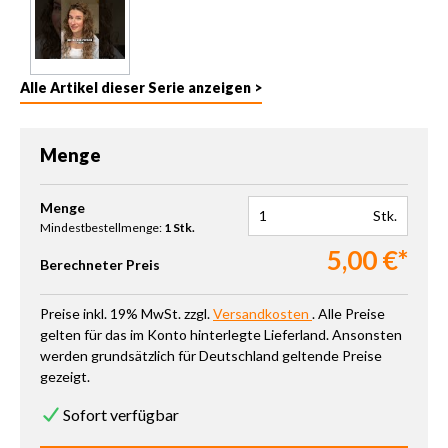
Alle Artikel dieser Serie anzeigen >
Menge
Produkt Anzahl: Gib den gewünschten Wert ein oder benutze die 
Menge
Stk.
Mindestbestellmenge:
1 Stk.
5,00 €*
Berechneter Preis
Preise inkl. 19% MwSt. zzgl.
Versandkosten
. Alle Preise
gelten für das im Konto hinterlegte Lieferland. Ansonsten
werden grundsätzlich für Deutschland geltende Preise
gezeigt.
Sofort verfügbar