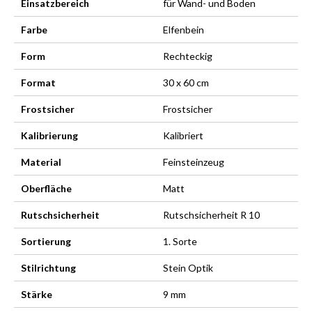
Einsatzbereich
für Wand- und Boden
Farbe
Elfenbein
Form
Rechteckig
Format
30 x 60 cm
Frostsicher
Frostsicher
Kalibrierung
Kalibriert
Material
Feinsteinzeug
Oberfläche
Matt
Rutschsicherheit
Rutschsicherheit R 10
Sortierung
1. Sorte
Stilrichtung
Stein Optik
Stärke
9 mm