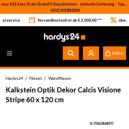
neu: ESS Easy Drain DrainFit Duschrinnen - schnelle Lieferung - Top-Preise
Zum Hauptinhalt springen
jetzt entdecken
eferservice
Versandkostenfrei ab € 2.000,00 ***
über 
0,00 €*
/
/
Hardys24
Fliesen
Wandfliesen
Kalkstein Optik Dekor Calcis Visione
Stripe 60 x 120 cm
Bildergalerie überspringen