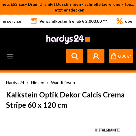
neu: ESS Easy Drain DrainFit Duschrinnen - schnelle Lieferung - Top-Preise
Zum Hauptinhalt springen
jetzt entdecken
eferservice
Versandkostenfrei ab € 2.000,00 ***
über 
0,00 €*
/
/
Hardys24
Fliesen
Wandfliesen
Kalkstein Optik Dekor Calcis Crema
Stripe 60 x 120 cm
Bildergalerie überspringen