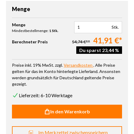
Menge
Produkt Anzahl: Gib den gewünschten Wert ein oder benutze die 
Menge
Stk.
Mindestbestellmenge:
1 Stk.
41,91 €*
Berechneter Preis
54,74 €**
Du sparst 23,44 %
Preise inkl. 19% MwSt. zzgl.
Versandkosten
. Alle Preise
gelten für das im Konto hinterlegte Lieferland. Ansonsten
werden grundsätzlich für Deutschland geltende Preise
gezeigt.
Lieferzeit: 6-10 Werktage
In den Warenkorb
Im Merkzettel zwischenspeichern