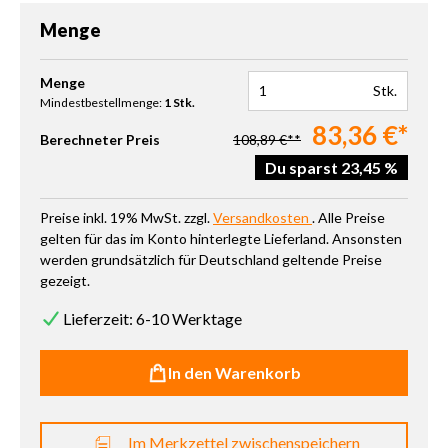
Menge
Produkt Anzahl: Gib den gewünschten Wert ein oder benutze die 
Menge
Stk.
Mindestbestellmenge:
1 Stk.
83,36 €*
Berechneter Preis
108,89 €**
Du sparst 23,45 %
Preise inkl. 19% MwSt. zzgl.
Versandkosten
. Alle Preise
gelten für das im Konto hinterlegte Lieferland. Ansonsten
werden grundsätzlich für Deutschland geltende Preise
gezeigt.
Lieferzeit: 6-10 Werktage
In den Warenkorb
Im Merkzettel zwischenspeichern