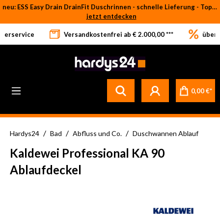
neu: ESS Easy Drain DrainFit Duschrinnen - schnelle Lieferung - Top-Preise
Zum Hauptinhalt springen
jetzt entdecken
eferservice
Versandkostenfrei ab € 2.000,00 ***
über 
0,00 €*
/
/
/
Hardys24
Bad
Abfluss und Co.
Duschwannen Ablauf
Kaldewei Professional KA 90
Ablaufdeckel
Bildergalerie überspringen