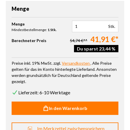
Menge
Produkt Anzahl: Gib den gewünschten Wert ein oder benutze die 
Menge
Stk.
Mindestbestellmenge:
1 Stk.
41,91 €*
Berechneter Preis
54,74 €**
Du sparst 23,44 %
Preise inkl. 19% MwSt. zzgl.
Versandkosten
. Alle Preise
gelten für das im Konto hinterlegte Lieferland. Ansonsten
werden grundsätzlich für Deutschland geltende Preise
gezeigt.
Lieferzeit: 6-10 Werktage
In den Warenkorb
Im Merkzettel zwischenspeichern