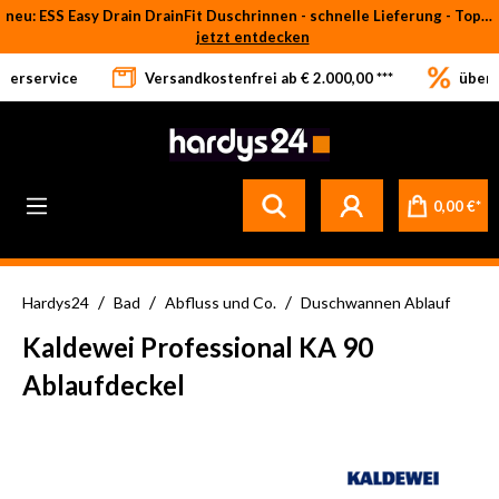
neu: ESS Easy Drain DrainFit Duschrinnen - schnelle Lieferung - Top-Preise
Zum Hauptinhalt springen
jetzt entdecken
eferservice
Versandkostenfrei ab € 2.000,00 ***
über 
0,00 €*
/
/
/
Hardys24
Bad
Abfluss und Co.
Duschwannen Ablauf
Kaldewei Professional KA 90
Ablaufdeckel
Bildergalerie überspringen