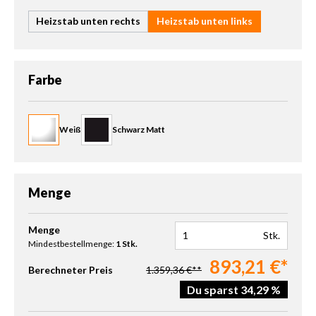
Heizstab unten rechts
Heizstab unten links
auswählen
Farbe
Weiß
Schwarz Matt
Menge
Produkt Anzahl: Gib den gewünschten Wert ein oder benutze die 
Menge
Stk.
Mindestbestellmenge:
1 Stk.
893,21 €*
Berechneter Preis
1.359,36 €**
Du sparst 34,29 %