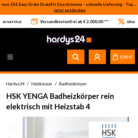
neu: ESS Easy Drain DrainFit Duschrinnen - schnelle Lieferung - Top-Preise
Zum Hauptinhalt springen
jetzt entdecken
eferservice
Versandkostenfrei ab € 2.000,00 ***
über 
0,00 €*
/
/
Hardys24
Heizkörper
Badheizkörper
HSK YENGA Badheizkörper rein
elektrisch mit Heizstab 4
Bildergalerie überspringen