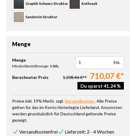
Graphit Schwarz Struktur
Anthrazit
Sandstein Struktur
Menge
Produkt Anzahl: Gib den gewünschten Wert ein oder benutze die 
Menge
Stk.
Mindestbestellmenge:
1 Stk.
710,07 €*
Berechneter Preis
1.208,46 €**
Du sparst 41,24 %
Preise inkl. 19% MwSt. zzgl.
Versandkosten
. Alle Preise
gelten für das im Konto hinterlegte Lieferland. Ansonsten
werden grundsätzlich für Deutschland geltende Preise
gezeigt.
Versandkostenfrei
Lieferzeit: 2 - 4 Wochen