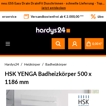
neu: ESS Easy Drain DrainFit Duschrinnen - schnelle Lieferung - Top-Preise
Zum Hauptinhalt springen
jetzt entdecken
eferservice
Versandkostenfrei ab € 2.000,00 ***
über 
0,00 €*
/
/
Hardys24
Heizkörper
Badheizkörper
HSK YENGA Badheizkörper 500 x
1186 mm
Bildergalerie überspringen