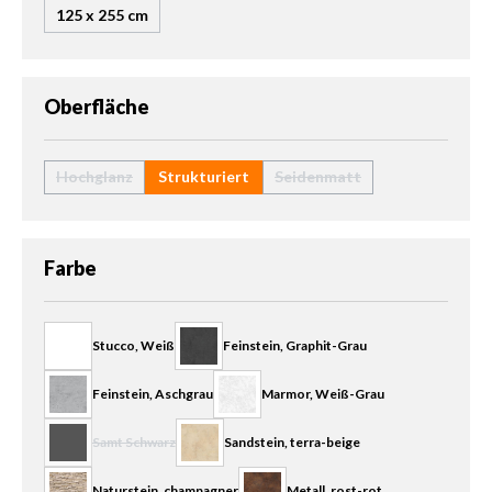
125 x 255 cm
auswählen
Oberfläche
Hochglanz
Strukturiert
Seidenmatt
(Diese Option ist zurzeit nicht verfügbar.)
(Diese Option ist zurzeit ni
auswählen
Farbe
Stucco, Weiß
Feinstein, Graphit-Grau
Feinstein, Aschgrau
Marmor, Weiß-Grau
Samt Schwarz
Sandstein, terra-beige
(Diese Option ist zurzeit nicht verfügbar.)
Naturstein, champagner
Metall, rost-rot