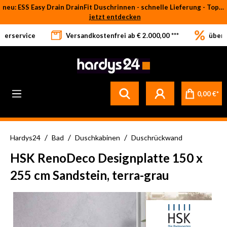
neu: ESS Easy Drain DrainFit Duschrinnen - schnelle Lieferung - Top-Preise
Zum Hauptinhalt springen
jetzt entdecken
eferservice
Versandkostenfrei ab € 2.000,00 ***
über 
Betrifft ausschließlich bei Bestellware-Fliesen: aufgrund der Werksferien in Italien und Spanien kommt es zu Verzögerungen bei der Verladung. Sämtliche Lagerware (sofort verfügbar) sowie alle anderen Produktgruppen versenden wir weiterhin regulär
0,00 €*
/
/
/
Hardys24
Bad
Duschkabinen
Duschrückwand
HSK RenoDeco Designplatte 150 x
255 cm Sandstein, terra-grau
Bildergalerie überspringen