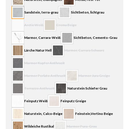
Sandstein, terra-grau
Sichtbeton, lichtgrau
Arctic Weiß
Crema Beige
(Diese Option ist zurzeit nicht verfügbar.)
(Diese Option ist zurzeit nicht verfügbar.)
Marmor, Carrara-Weiß
Sichtbeton, Cemento-Grau
Lärche Natur Hell
Marmor, Carrara Schwarz
(Diese Option ist zurzeit nicht verfügbar.
Marmor Kupfer Anthrazit
(Diese Option ist zurzeit nicht verfügbar.)
Marmor Perlato Anthrazit
Marmor Jura Greige
(Diese Option ist zurzeit nicht verfügbar.)
(Diese Option ist zurzeit nicht ve
Terrazzo Anthrazit
Naturstein Schiefer Grau
(Diese Option ist zurzeit nicht verfügbar.)
Feinputz Weiß
Feinputz Greige
Naturstein, Calco‐Beige
Feinstein,Vertino Beige
Wildeiche Rustikal
Marmor Pura-Grau