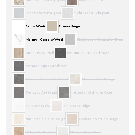
(Diese Option ist zurzeit nicht verfügbar.)
(Diese Option ist zurzeit nicht verf
Sandstein, terra-grau
Sichtbeton, lichtgrau
(Diese Option ist zurzeit nicht verfügbar.)
(Diese Option ist zurzeit nicht verfüg
Arctic Weiß
Crema Beige
Marmor, Carrara-Weiß
Sichtbeton, Cemento-Grau
(Diese Option ist zurzeit nicht verfü
Lärche Natur Hell
Marmor, Carrara Schwarz
(Diese Option ist zurzeit nicht verfügbar.)
(Diese Option ist zurzeit nicht verfügbar.
Marmor Kupfer Anthrazit
(Diese Option ist zurzeit nicht verfügbar.)
Marmor Perlato Anthrazit
Marmor Jura Greige
(Diese Option ist zurzeit nicht verfügbar.)
(Diese Option ist zurzeit nicht ve
Terrazzo Anthrazit
Naturstein Schiefer Grau
(Diese Option ist zurzeit nicht verfügbar.)
(Diese Option ist zurzeit nicht verfügba
Feinputz Weiß
Feinputz Greige
(Diese Option ist zurzeit nicht verfügbar.)
(Diese Option ist zurzeit nicht verfügbar.)
Naturstein, Calco‐Beige
Feinstein,Vertino Beige
(Diese Option ist zurzeit nicht verfügbar.)
(Diese Option ist zurzeit nicht verf
Wildeiche Rustikal
Marmor Pura-Grau