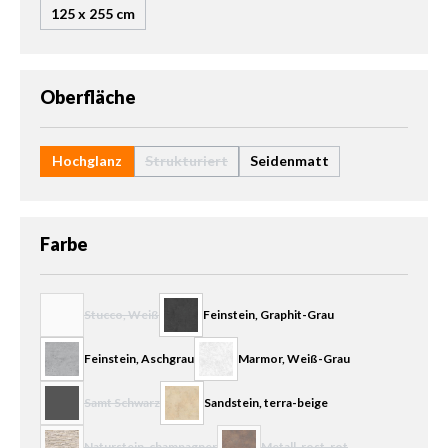
125 x 255 cm
auswählen
Oberfläche
Hochglanz
Strukturiert
Seidenmatt
(Diese Option ist zurzeit nicht verfügbar.)
auswählen
Farbe
Stucco, Weiß
Feinstein, Graphit-Grau
(Diese Option ist zurzeit nicht verfügbar.)
Feinstein, Aschgrau
Marmor, Weiß-Grau
Samt Schwarz
Sandstein, terra-beige
(Diese Option ist zurzeit nicht verfügbar.)
Naturstein, champagner
Metall, rost-rot