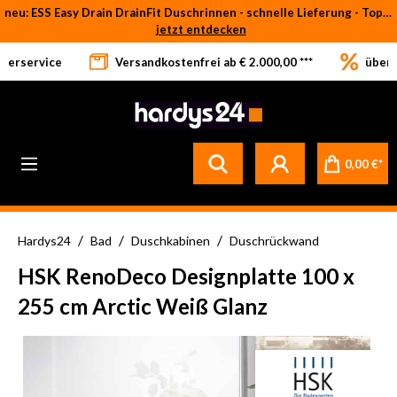
neu: ESS Easy Drain DrainFit Duschrinnen - schnelle Lieferung - Top-Preise
Zum Hauptinhalt springen
jetzt entdecken
eferservice
Versandkostenfrei ab € 2.000,00 ***
über 
0,00 €*
/
/
/
Hardys24
Bad
Duschkabinen
Duschrückwand
HSK RenoDeco Designplatte 100 x
255 cm Arctic Weiß Glanz
Bildergalerie überspringen