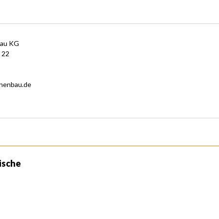
bau KG
 22
nenbau.de
ische