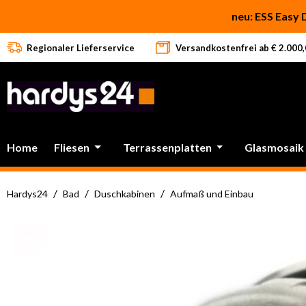
 Hauptinhalt springen
Zur Suche springen
Zur Hauptnavigation springen
neu: ESS Easy 
Regionaler Lieferservice
Versandkostenfrei ab € 2.000,0
Home
Fliesen
Terrassenplatten
Glasmosaik
/
/
/
Hardys24
Bad
Duschkabinen
Aufmaß und Einbau
Bildergalerie überspringen