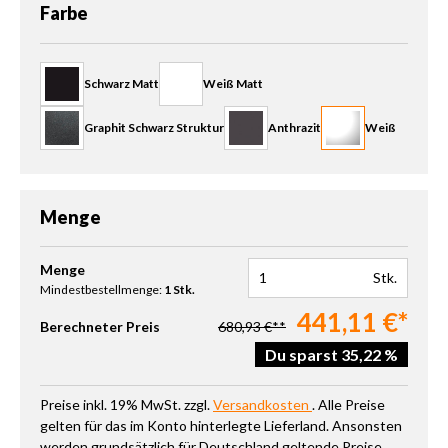
auswählen
Farbe
Schwarz Matt
Weiß Matt
Graphit Schwarz Struktur
Anthrazit
Weiß
Menge
Produkt Anzahl: Gib den gewünschten Wert ein oder benutze die 
Menge
Stk.
Mindestbestellmenge:
1 Stk.
441,11 €*
Berechneter Preis
680,93 €**
Du sparst 35,22 %
Preise inkl. 19% MwSt. zzgl.
Versandkosten
. Alle Preise
gelten für das im Konto hinterlegte Lieferland. Ansonsten
werden grundsätzlich für Deutschland geltende Preise