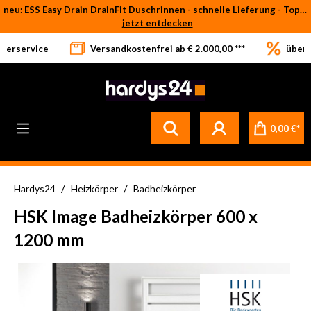
neu: ESS Easy Drain DrainFit Duschrinnen - schnelle Lieferung - Top-Preise
Zum Hauptinhalt springen
jetzt entdecken
eferservice
Versandkostenfrei ab € 2.000,00 ***
über 
0,00 €*
/
/
Hardys24
Heizkörper
Badheizkörper
HSK Image Badheizkörper 600 x
1200 mm
Bildergalerie überspringen