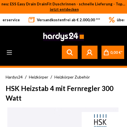
neu: ESS Easy Drain DrainFit Duschrinnen - schnelle Lieferung - Top-Preise
Zum Hauptinhalt springen
jetzt entdecken
eferservice
Versandkostenfrei ab € 2.000,00 ***
über 
Betrifft ausschließlich bei Bestellware-Fliesen: aufgrund der Werksferien in Italien und Spanien kommt es zu Verzögerungen bei der Verladung. Sämtliche Lagerware (sofort verfügbar) sowie alle anderen Produktgruppen versenden wir weiterhin regulär
0,00 €*
/
/
Hardys24
Heizkörper
Heizkörper Zubehör
HSK Heizstab 4 mit Fernregler 300
Watt
Bildergalerie überspringen