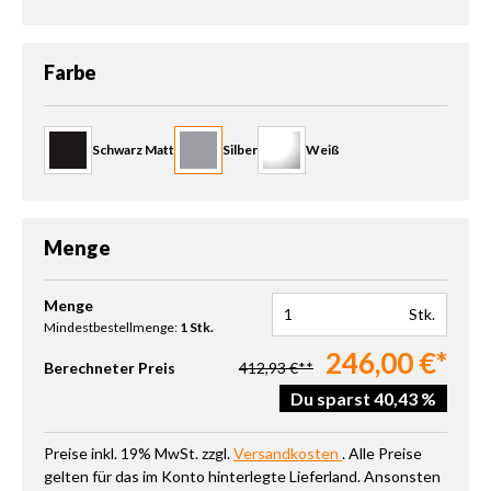
auswählen
Farbe
Schwarz Matt
Silber
Weiß
Menge
Produkt Anzahl: Gib den gewünschten Wert ein oder benutze die 
Menge
Stk.
Mindestbestellmenge:
1 Stk.
246,00 €*
Berechneter Preis
412,93 €**
Du sparst 40,43 %
Preise inkl. 19% MwSt. zzgl.
Versandkosten
. Alle Preise
gelten für das im Konto hinterlegte Lieferland. Ansonsten