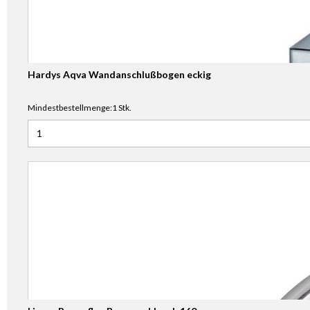
Hardys Aqva Wandanschlußbogen eckig
Mindestbestellmenge:1 Stk.
Anzahl für Hardys Aqva Wandanschlußbogen eckig