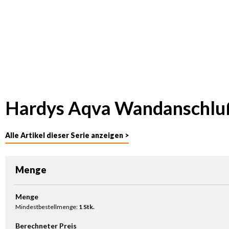
Hardys Aqva Wandanschlu
Alle Artikel dieser Serie anzeigen >
Menge
Produkt Anzahl: Gib den gewünschten Wert ein oder benutze die Sc
Menge
Mindestbestellmenge:
1 Stk.
Berechneter Preis