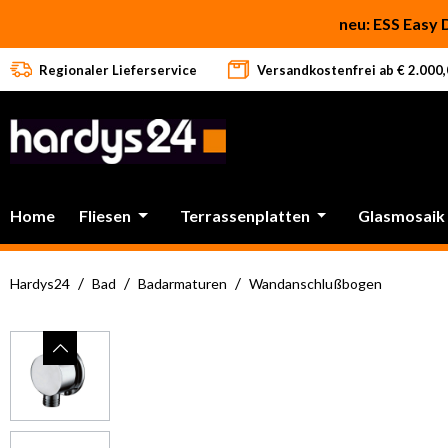
 Hauptinhalt springen
Zur Suche springen
Zur Hauptnavigation springen
neu: ESS Easy 
Regionaler Lieferservice
Versandkostenfrei ab € 2.000,0
Home
Fliesen
Terrassenplatten
Glasmosaik
/
/
/
Hardys24
Bad
Badarmaturen
Wandanschlußbogen
Bildergalerie überspringen