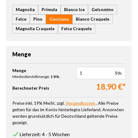
Magnolia
Primula
Bianco Ice
Gelsomino
Felce
Pino
Genziana
Bianco Craquele
Magnolia Craquele
Felce Craquele
Menge
Produkt Anzahl: Gib den gewünschten Wert ein oder benutze die 
Menge
Stk.
Mindestbestellmenge:
1 Stk.
18,90 €*
Berechneter Preis
Preise inkl. 19% MwSt. zzgl.
Versandkosten
. Alle Preise
gelten für das im Konto hinterlegte Lieferland. Ansonsten
werden grundsätzlich für Deutschland geltende Preise
gezeigt.
Lieferzeit: 4 - 5 Wochen