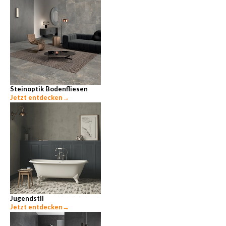
Steinoptik Bodenfliesen
Jetzt entdecken
→
Jugendstil
Jetzt entdecken
→