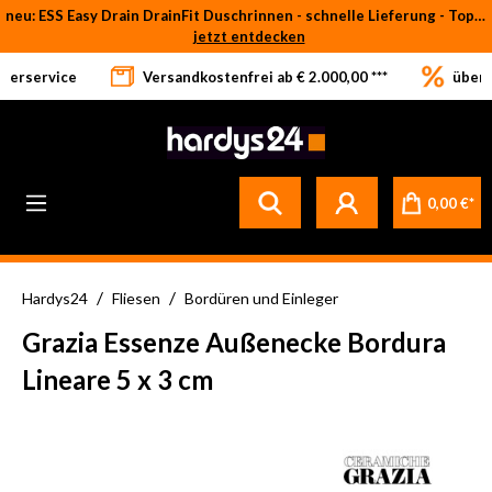
neu: ESS Easy Drain DrainFit Duschrinnen - schnelle Lieferung - Top-Preise
Zum Hauptinhalt springen
jetzt entdecken
eferservice
Versandkostenfrei ab € 2.000,00 ***
über 
0,00 €*
/
/
Hardys24
Fliesen
Bordüren und Einleger
Grazia Essenze Außenecke Bordura
Lineare 5 x 3 cm
Bildergalerie überspringen