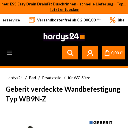
neu: ESS Easy Drain DrainFit Duschrinnen - schnelle Lieferung - Top-Preise
Zum Hauptinhalt springen
jetzt entdecken
eferservice
Versandkostenfrei ab € 2.000,00 ***
über 
Betrifft ausschließlich bei Bestellware-Fliesen: aufgrund der Werksferien in Italien und Spanien kommt es zu Verzögerungen bei der Verladung. Sämtliche Lagerware (sofort verfügbar) sowie alle anderen Produktgruppen versenden wir weiterhin regulär
0,00 €*
/
/
/
Hardys24
Bad
Ersatzteile
für WC Sitze
Geberit verdeckte Wandbefestigung
Typ WB9N-Z
Bildergalerie überspringen