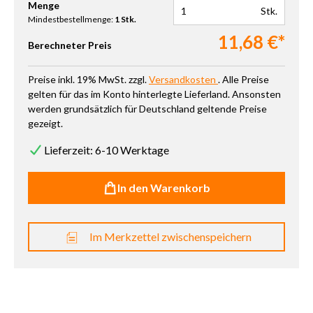
Produkt Anzahl: Gib den gewünschten Wert ein oder benutze die 
Menge
Stk.
Mindestbestellmenge:
1 Stk.
11,68 €*
Berechneter Preis
Preise inkl. 19% MwSt. zzgl.
Versandkosten
. Alle Preise
gelten für das im Konto hinterlegte Lieferland. Ansonsten
werden grundsätzlich für Deutschland geltende Preise
gezeigt.
Lieferzeit: 6-10 Werktage
In den Warenkorb
Im Merkzettel zwischenspeichern