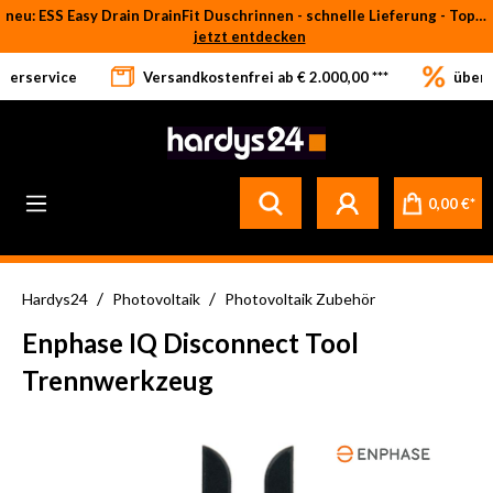
neu: ESS Easy Drain DrainFit Duschrinnen - schnelle Lieferung - Top-Preise
Zum Hauptinhalt springen
jetzt entdecken
eferservice
Versandkostenfrei ab € 2.000,00 ***
über 
0,00 €*
/
/
Hardys24
Photovoltaik
Photovoltaik Zubehör
Enphase IQ Disconnect Tool
Trennwerkzeug
Bildergalerie überspringen