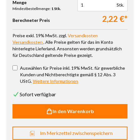
Produkt Anzahl: Gib den gewünschten Wert ein oder benutze die 
Menge
Stk.
Mindestbestellmenge:
1 Stk.
2,22 €*
Berechneter Preis
Preise exkl. 19% MwSt. zzgl.
Versandkosten
Versandkosten
. Alle Preise gelten für das im Konto
hinterlegte Lieferland. Ansonsten werden grundsätzlich
für Deutschland geltende Preise gezeigt.
Auswählen für Preise inkl. 19% MwSt. für gewerbliche
Kunden und Nichtberechtigte gemäß § 12 Abs. 3
UStG.
Weitere Informationen
Sofort verfügbar
In den Warenkorb
Im Merkzettel zwischenspeichern