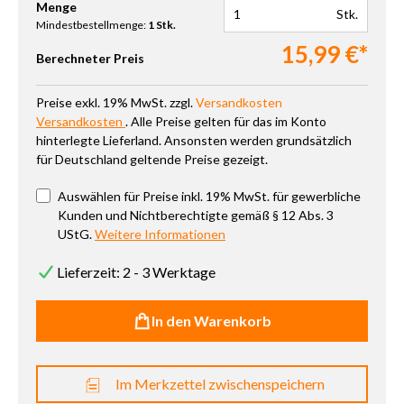
Produkt Anzahl: Gib den gewünschten Wert ein oder benutze die 
Menge
Stk.
Mindestbestellmenge:
1 Stk.
15,99 €*
Berechneter Preis
Preise exkl. 19% MwSt. zzgl.
Versandkosten
Versandkosten
. Alle Preise gelten für das im Konto
hinterlegte Lieferland. Ansonsten werden grundsätzlich
für Deutschland geltende Preise gezeigt.
Auswählen für Preise inkl. 19% MwSt. für gewerbliche
Kunden und Nichtberechtigte gemäß § 12 Abs. 3
UStG.
Weitere Informationen
Lieferzeit: 2 - 3 Werktage
In den Warenkorb
Im Merkzettel zwischenspeichern