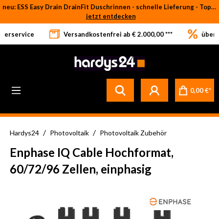
neu: ESS Easy Drain DrainFit Duschrinnen - schnelle Lieferung - Top-Preise
Zum Hauptinhalt springen
jetzt entdecken
eferservice
Versandkostenfrei ab € 2.000,00 ***
über 
Betrifft ausschließlich bei Bestellware-Fliesen: aufgrund der Werksferien in Italien und Spanien kommt es zu Verzögerungen bei der Verladung. Sämtliche Lagerware (sofort verfügbar) sowie alle anderen Produktgruppen versenden wir weiterhin regulär
0,00 €*
/
/
Hardys24
Photovoltaik
Photovoltaik Zubehör
Enphase IQ Cable Hochformat,
60/72/96 Zellen, einphasig
Bildergalerie überspringen