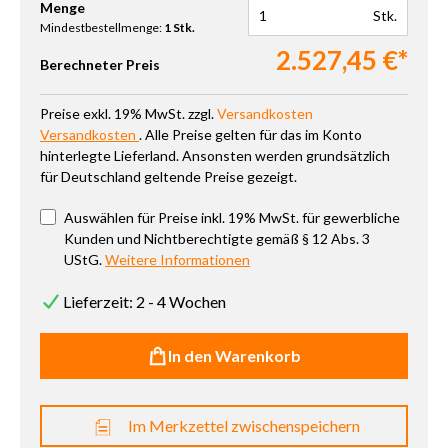
Produkt Anzahl: Gib den gewünschten Wert ein oder benutze die 
Menge
Stk.
Mindestbestellmenge:
1 Stk.
2.527,45 €*
Berechneter Preis
Preise exkl. 19% MwSt. zzgl.
Versandkosten
Versandkosten
. Alle Preise gelten für das im Konto
hinterlegte Lieferland. Ansonsten werden grundsätzlich
für Deutschland geltende Preise gezeigt.
Auswählen für Preise inkl. 19% MwSt. für gewerbliche
Kunden und Nichtberechtigte gemäß § 12 Abs. 3
UStG.
Weitere Informationen
Lieferzeit: 2 - 4 Wochen
In den Warenkorb
Im Merkzettel zwischenspeichern