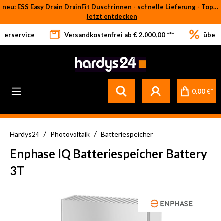
neu: ESS Easy Drain DrainFit Duschrinnen - schnelle Lieferung - Top-Preise
Zum Hauptinhalt springen
jetzt entdecken
eferservice
Versandkostenfrei ab € 2.000,00 ***
über 
0,00 €*
/
/
Hardys24
Photovoltaik
Batteriespeicher
Enphase IQ Batteriespeicher Battery
3T
Bildergalerie überspringen