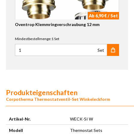
Ab 6,90 € / Set
Oventrop Klemmringverschraubung 12 mm
Mindestbestellmenge:1 Set
Set
Anzahl für Oventrop Klemmringverschraubung 12 mm
Produkteigenschaften
Corpotherma Thermostatventil-Set Winkeleckform
Artikel-Nr.
WECK-SI W
Modell
Thermostat Sets