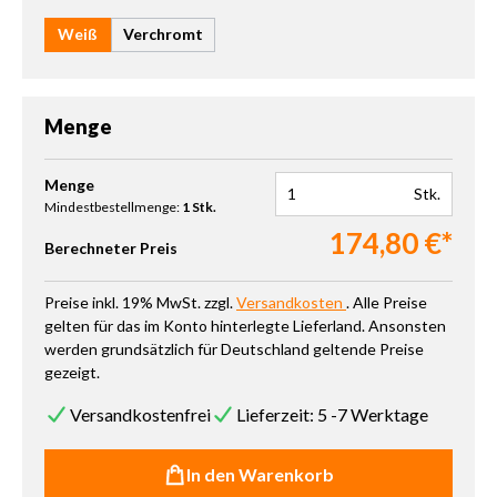
Weiß
Verchromt
Menge
Produkt Anzahl: Gib den gewünschten Wert ein oder benutze die 
Menge
Stk.
Mindestbestellmenge:
1 Stk.
174,80 €*
Berechneter Preis
Preise inkl. 19% MwSt. zzgl.
Versandkosten
. Alle Preise
gelten für das im Konto hinterlegte Lieferland. Ansonsten
werden grundsätzlich für Deutschland geltende Preise
gezeigt.
Versandkostenfrei
Lieferzeit: 5 -7 Werktage
In den Warenkorb